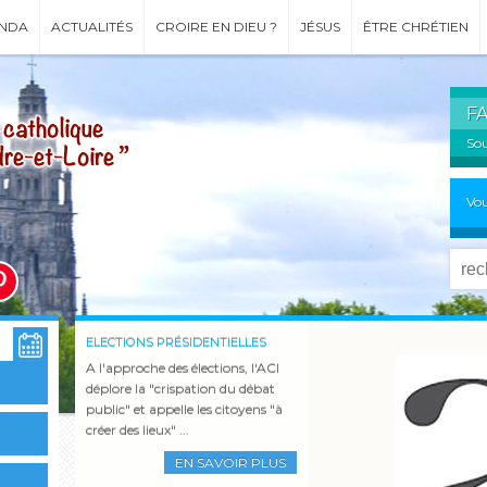
NDA
ACTUALITÉS
CROIRE EN DIEU ?
JÉSUS
ÊTRE CHRÉTIEN
F
Sou
Vou
ELECTIONS PRÉSIDENTIELLES
COMMUNIQUÉ
INCENDIES - COMMUNIQUÉ DE LA
L'ÉTÉ À NOTRE-DAME DU LAUS
RCF À L'HEURE D'ÉTÉ
ORDINATIONS DIACONALES
PARCOURS SPIRITUEL 2026
CEF
A l'approche des élections, l'ACI
déplore la "crispation du débat
public" et appelle les citoyens "à
EN SAVOIR PLUS
créer des lieux" ...
EN SAVOIR PLUS
EN SAVOIR PLUS
EN SAVOIR PLUS
EN SAVOIR PLUS
EN SAVOIR PLUS
EN SAVOIR PLUS