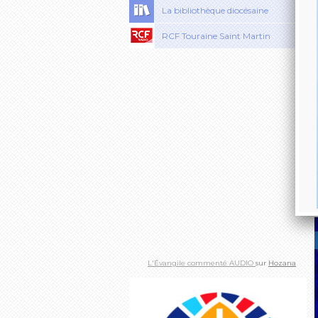
La bibliothèque diocésaine
RCF Touraine Saint Martin
L'Évangile commenté AUDIO
sur
Hozana