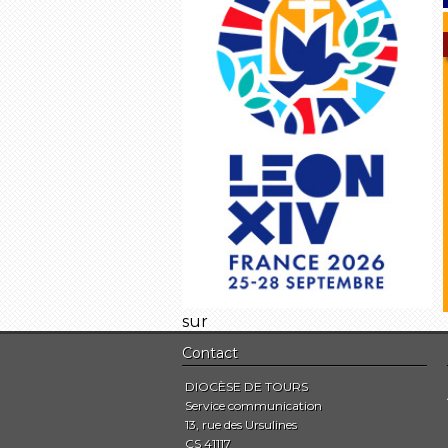
sur
Contact
DIOCÈSE DE TOURS
Service communication
13, rue des Ursulines
CS 41117