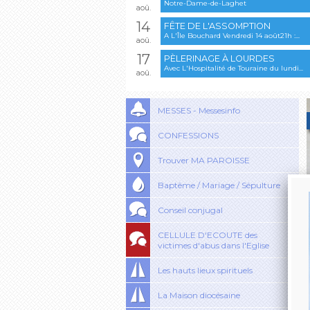
Notre-Dame-de-Laghet
aoû.
14
FÊTE DE L'ASSOMPTION
A L'Île Bouchard Vendredi 14 août21h :...
aoû.
17
PÈLERINAGE À LOURDES
Avec L'Hospitalité de Touraine du lundi...
aoû.
MESSES - Messesinfo
CONFESSIONS
Trouver MA PAROISSE
Baptême / Mariage / Sépulture
Conseil conjugal
CELLULE D'ECOUTE des
victimes d'abus dans l'Eglise
Les hauts lieux spirituels
La Maison diocésaine