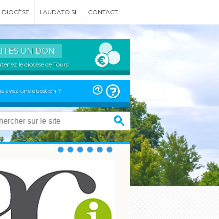
DIOCÈSE
LAUDATO SI'
CONTACT
AITES UN DON
tenez le diocèse de Tours
s avez une question ?