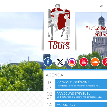
AGE
AGENDA
13
MAISON DIOCÉSAINE
Pendant l'été, la Maison diocésaine...
jui.
02
PARCOURS SPIRITUEL
La Pastorale du tourisme propose un...
aoû.
14
MGR JORDY