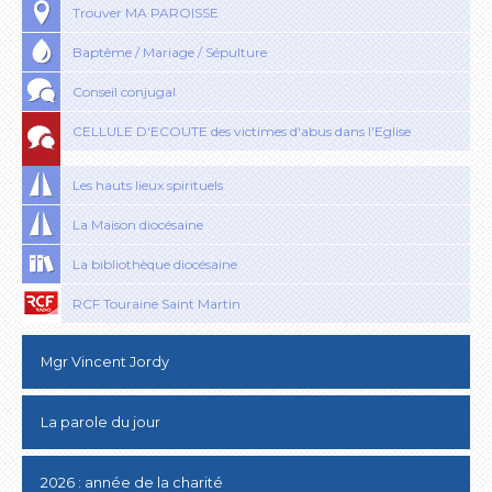
Trouver MA PAROISSE
Baptême / Mariage / Sépulture
Conseil conjugal
CELLULE D'ECOUTE des victimes d'abus dans l'Eglise
Les hauts lieux spirituels
La Maison diocésaine
La bibliothèque diocésaine
RCF Touraine Saint Martin
Mgr Vincent Jordy
La parole du jour
2026 : année de la charité