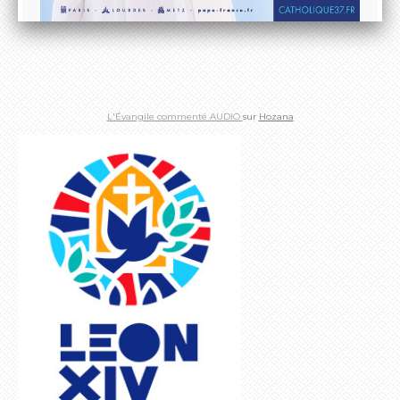
L'Évangile commenté AUDIO
sur
Hozana