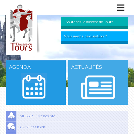
≡
Soutenez le diocèse de Tours
Vous avez une question ?
AGENDA
ACTUALITÉS
MESSES - Messesinfo
CONFESSIONS