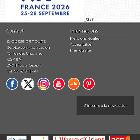
sur
Contact
Informations
Mentions légales
DIOCÈSE DE TOURS
Accessibilité
Service communication
Plan du site
13, rue des Ursulines
CS 41117
37011 Tours Cedex 1
Tél. 02 47 31 14 41
S'inscrire à la newsletter