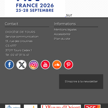
sur
Contact
Informations
Mentions légales
DIOCÈSE DE TOURS
Accessibilité
Service communication
Plan du site
13, rue des Ursulines
CS 41117
37011 Tours Cedex 1
Tél. 02 47 31 14 41
S'inscrire à la newsletter