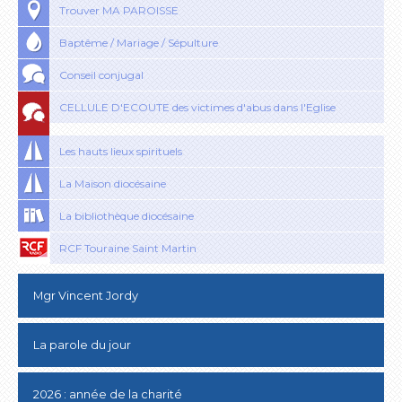
Trouver MA PAROISSE
Baptême / Mariage / Sépulture
Conseil conjugal
CELLULE D'ECOUTE des victimes d'abus dans l'Eglise
Les hauts lieux spirituels
La Maison diocésaine
La bibliothèque diocésaine
RCF Touraine Saint Martin
Mgr Vincent Jordy
La parole du jour
2026 : année de la charité