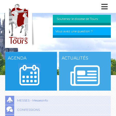
≡
Soutenez le diocèse de Tours
Vous avez une question ?
AGENDA
ACTUALITÉS
MESSES - Messesinfo
CONFESSIONS