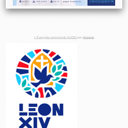
L'Évangile commenté AUDIO
sur
Hozana