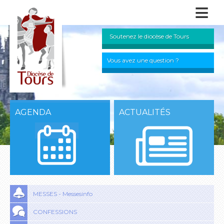
≡
Soutenez le diocèse de Tours
Vous avez une question ?
AGENDA
ACTUALITÉS
MESSES - Messesinfo
CONFESSIONS