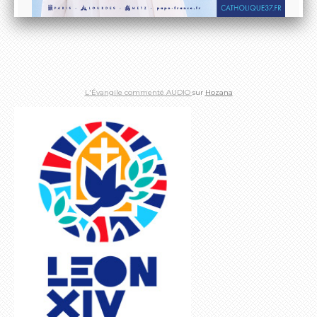
L'Évangile commenté AUDIO
sur
Hozana