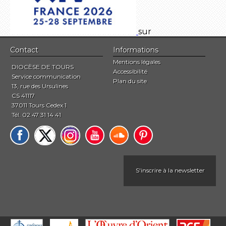
sur
Contact
Informations
Mentions légales
DIOCÈSE DE TOURS
Accessibilité
Service communication
Plan du site
13, rue des Ursulines
CS 41117
37011 Tours Cedex 1
Tél. 02 47 31 14 41
S'inscrire à la newsletter