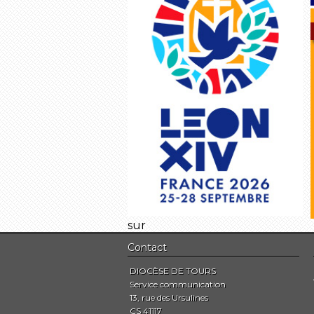
sur
Contact
DIOCÈSE DE TOURS
Service communication
13, rue des Ursulines
CS 41117