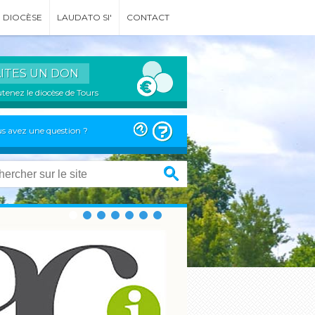
DIOCÈSE
LAUDATO SI'
CONTACT
AITES UN DON
tenez le diocèse de Tours
s avez une question ?