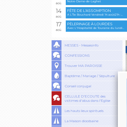
Notre-Dame-de-Laghet
aoû.
14
FÊTE DE L'ASSOMPTION
A L'Île Bouchard Vendredi 14 août21h :...
aoû.
17
PÈLERINAGE À LOURDES
Avec L'Hospitalité de Touraine du lundi...
aoû.
MESSES - Messesinfo
CONFESSIONS
Trouver MA PAROISSE
Baptême / Mariage / Sépulture
Conseil conjugal
CELLULE D'ECOUTE des
victimes d'abus dans l'Eglise
Les hauts lieux spirituels
La Maison diocésaine