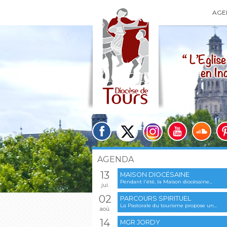
AGE
AGENDA
13
MAISON DIOCÉSAINE
Pendant l'été, la Maison diocésaine...
jui.
02
PARCOURS SPIRITUEL
La Pastorale du tourisme propose un...
aoû.
14
MGR JORDY