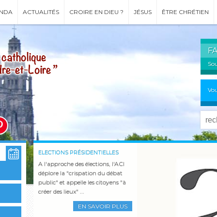
NDA
ACTUALITÉS
CROIRE EN DIEU ?
JÉSUS
ÊTRE CHRÉTIEN
F
Sou
Vou
ELECTIONS PRÉSIDENTIELLES
COMMUNIQUÉ
INCENDIES - COMMUNIQUÉ DE LA
L'ÉTÉ À NOTRE-DAME DU LAUS
RCF À L'HEURE D'ÉTÉ
ORDINATIONS DIACONALES
PARCOURS SPIRITUEL 2026
CEF
A l'approche des élections, l'ACI
déplore la "crispation du débat
public" et appelle les citoyens "à
EN SAVOIR PLUS
créer des lieux" ...
EN SAVOIR PLUS
EN SAVOIR PLUS
EN SAVOIR PLUS
EN SAVOIR PLUS
EN SAVOIR PLUS
EN SAVOIR PLUS