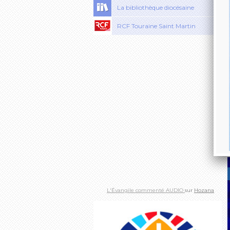
La bibliothèque diocésaine
RCF Touraine Saint Martin
L'Évangile commenté AUDIO
sur
Hozana