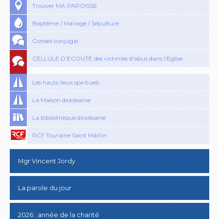
Trouver MA PAROISSE
Baptême / Mariage / Sépulture
Conseil conjugal
CELLULE D'ECOUTE des victimes d'abus dans l'Eglise
Les hauts lieux spirituels
La Maison diocésaine
La bibliothèque diocésaine
RCF Touraine Saint Martin
Mgr Vincent Jordy
La parole du jour
2026 : année de la charité