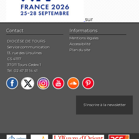
sur
Contact
Informations
Mentions légales
DIOCÈSE DE TOURS
Accessibilité
Service communication
Plan du site
13, rue des Ursulines
CS 41117
37011 Tours Cedex 1
Tél. 02 47 31 14 41
S'inscrire à la newsletter