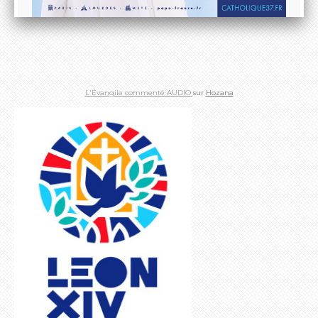
L'Évangile commenté AUDIO
sur
Hozana