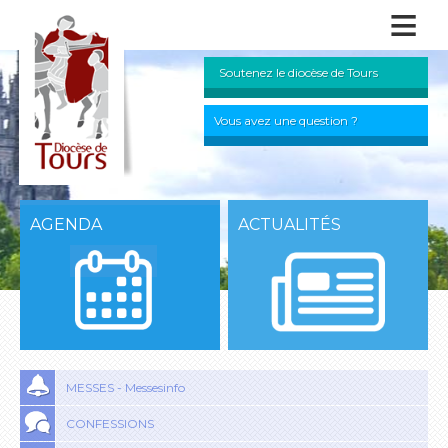
≡
Soutenez le diocèse de Tours
Vous avez une question ?
AGENDA
ACTUALITÉS
MESSES - Messesinfo
CONFESSIONS