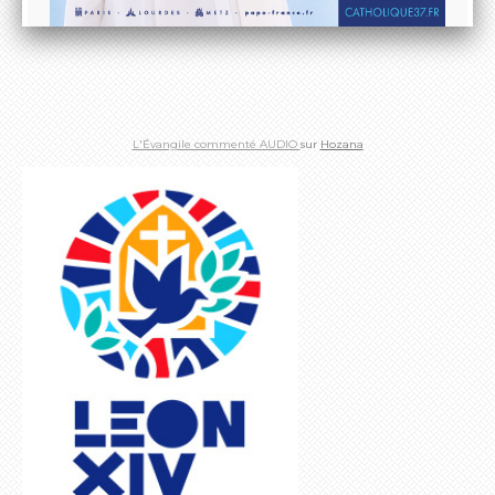
L'Évangile commenté AUDIO
sur
Hozana