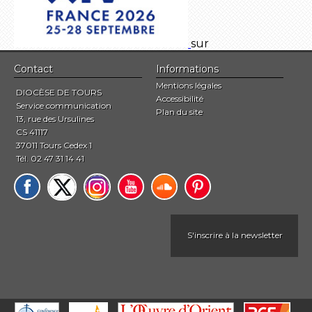
sur
Contact
Informations
Mentions légales
DIOCÈSE DE TOURS
Accessibilité
Service communication
Plan du site
13, rue des Ursulines
CS 41117
37011 Tours Cedex 1
Tél. 02 47 31 14 41
S'inscrire à la newsletter