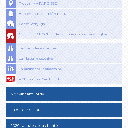
Trouver MA PAROISSE
Baptême / Mariage / Sépulture
Conseil conjugal
CELLULE D'ECOUTE des victimes d'abus dans l'Eglise
Les hauts lieux spirituels
La Maison diocésaine
La bibliothèque diocésaine
RCF Touraine Saint Martin
Mgr Vincent Jordy
La parole du jour
2026 : année de la charité