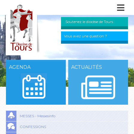
≡
Soutenez le diocèse de Tours
Vous avez une question ?
AGENDA
ACTUALITÉS
MESSES - Messesinfo
CONFESSIONS