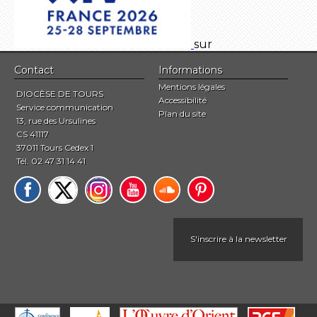
sur
Contact
Informations
Mentions légales
DIOCÈSE DE TOURS
Accessibilité
Service communication
Plan du site
13, rue des Ursulines
CS 41117
37011 Tours Cedex 1
Tél. 02 47 31 14 41
S'inscrire à la newsletter