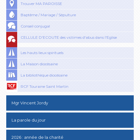
Trouver MA PAROISSE
Baptême / Mariage / Sépulture
Conseil conjugal
CELLULE D'ECOUTE des victimes d'abus dans l'Eglise
Les hauts lieux spirituels
La Maison diocésaine
La bibliothèque diocésaine
RCF Touraine Saint Martin
Mgr Vincent Jordy
La parole du jour
2026 : année de la charité