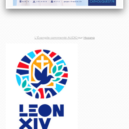
L'Évangile commenté AUDIO
sur
Hozana