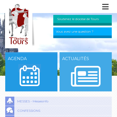
≡
Soutenez le diocèse de Tours
Vous avez une question ?
AGENDA
ACTUALITÉS
MESSES - Messesinfo
CONFESSIONS