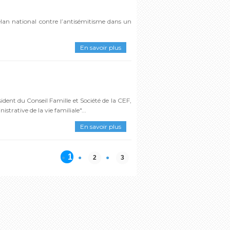
élan national contre l’antisémitisme dans un
En savoir plus
sident du Conseil Famille et Société de la CEF,
trative de la vie familiale"...
En savoir plus
1
2
3