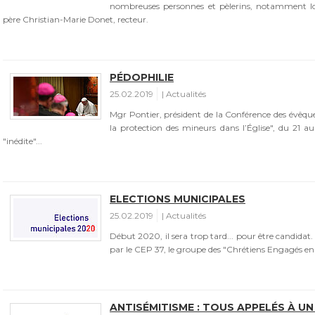
nombreuses personnes et pèlerins, notamment l
père Christian-Marie Donet, recteur.
PÉDOPHILIE
25.02.2019
Actualités
Mgr Pontier, président de la Conférence des évêque
la protection des mineurs dans l’Église", du 21 a
"inédite"...
ELECTIONS MUNICIPALES
25.02.2019
Actualités
Début 2020, il sera trop tard... pour être candidat.
par le CEP 37, le groupe des "Chrétiens Engagés en 
ANTISÉMITISME : TOUS APPELÉS À U