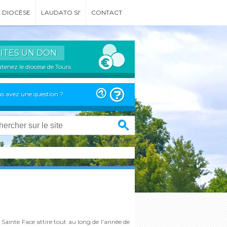
DIOCÈSE
LAUDATO SI'
CONTACT
AITES UN DON
tenez le diocèse de Tours
s avez une question ?
la Sainte Face attire tout au long de l'année de