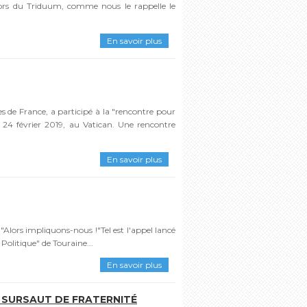
ors du Triduum, comme nous le rappelle le
En savoir plus
s de France, a participé à la "rencontre pour
u 24 février 2019, au Vatican. Une rencontre
En savoir plus
 "Alors impliquons-nous !"Tel est l'appel lancé
Politique" de Touraine...
En savoir plus
N SURSAUT DE FRATERNITÉ