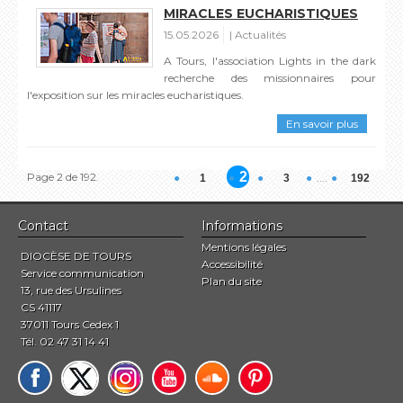
MIRACLES EUCHARISTIQUES
15.05.2026
Actualités
A Tours, l'association Lights in the dark
recherche des missionnaires pour
l'exposition sur les miracles eucharistiques.
En savoir plus
2
Page 2 de 192.
....
1
3
192
Contact
Informations
Mentions légales
DIOCÈSE DE TOURS
Accessibilité
Service communication
Plan du site
13, rue des Ursulines
CS 41117
37011 Tours Cedex 1
Tél. 02 47 31 14 41