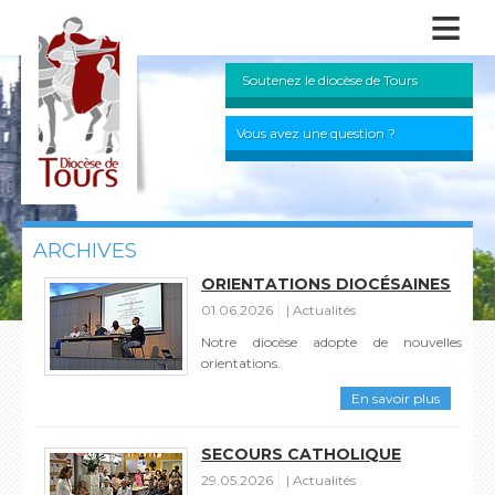
≡
Soutenez le diocèse de Tours
Vous avez une question ?
ARCHIVES
ORIENTATIONS DIOCÉSAINES
01.06.2026
Actualités
Notre diocèse adopte de nouvelles
orientations.
En savoir plus
SECOURS CATHOLIQUE
29.05.2026
Actualités