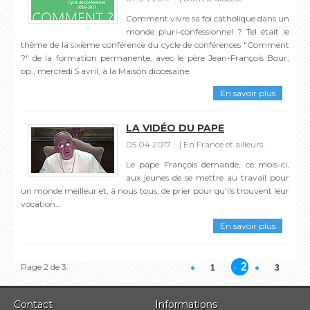
Comment vivre sa foi catholique dans un
monde pluri-confessionnel ? Tel était le
thème de la sixième conférence du cycle de conférences "Comment
?" de la formation permanente, avec le père Jean-François Bour,
op., mercredi 5 avril, à la Maison diocésaine.
En savoir plus
LA VIDÉO DU PAPE
05.04.2017
En France et ailleurs...
Le pape François demande, ce mois-ci,
aux jeunes de se mettre au travail pour
un monde meilleur et, à nous tous, de prier pour qu'ils trouvent leur
vocation...
En savoir plus
2
Page 2 de 3.
1
3
Contact
Informations