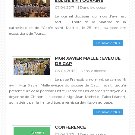
EGLISE EN TOURAINE
07.04.2017
Dans le diocèse
Le journal diocésain du mois d'avril est
sorti. Il traite de la Maîtrise de la
cathédrale et de "Cap'e saint Martin", le 25 mai, au parc des
expositions de Tours...
En savoir plus
MGR XAVIER MALLE : ÉVÊQUE
DE GAP
08.04.2017
Dans le diocèse
Le pape François a nommé, ce samedi 8
avril, Mgr Xavier Malle évêque du diocèse de Gap. Il était jusqu’à
présent curé de la paroisse Notre-Dame en Bouchardais et doyen du
doyenné de Chinon. Il succède à Mgr Jean-Michel di Falco Léandri,
qui, atteint par la limite d’âge, a remis sa démission au pape.
En savoir plus
CONFÉRENCE
07.04.2017
Dans le diocèse