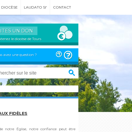
DIOCÈSE
LAUDATO SI'
CONTACT
AITES UN DON
tenez le diocèse de Tours
s avez une question ?
AUX FIDÈLES
e notre Église, notre confiance peut être