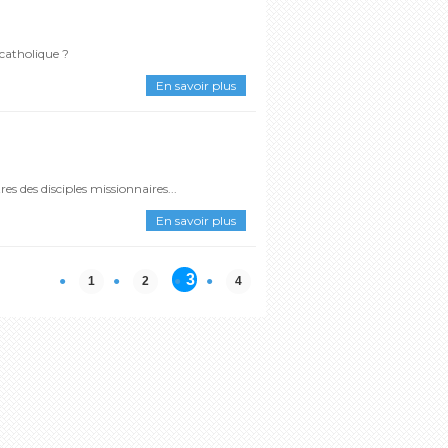
catholique ?
En savoir plus
es des disciples missionnaires...
En savoir plus
3
1
2
4