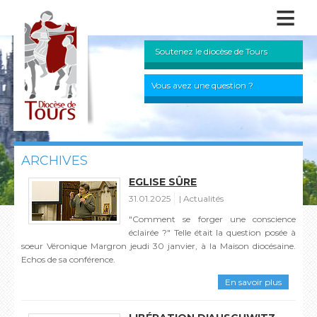
≡
Soutenez le diocèse de Tours
Vous avez une question ?
ARCHIVES
EGLISE SÛRE
31.01.2025
Actualités
"Comment se forger une conscience
éclairée ?" Telle était la question posée à
soeur Véronique Margron jeudi 30 janvier, à la Maison diocésaine.
Echos de sa conférence.
En savoir plus