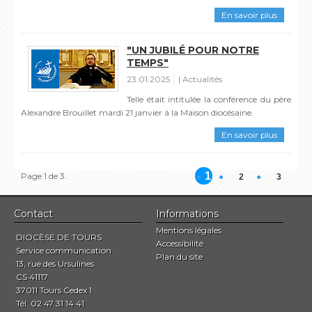
En savoir plus
"UN JUBILÉ POUR NOTRE
TEMPS"
23.01.2025
Actualités
Telle était intitulée la conférence du père
Alexandre Brouillet mardi 21 janvier à la Maison diocésaine.
En savoir plus
1
Page 1 de 3.
2
3
Contact
Informations
Mentions légales
DIOCÈSE DE TOURS
Accessibilité
Service communication
Plan du site
13, rue des Ursulines
CS 41117
37011 Tours Cedex 1
Tél. 02 47 31 14 41