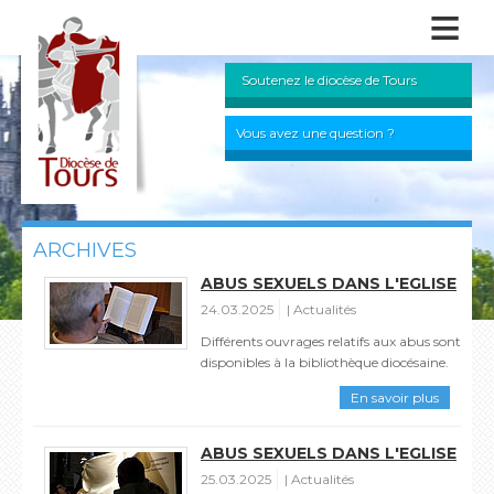
≡
Soutenez le diocèse de Tours
Vous avez une question ?
ARCHIVES
ABUS SEXUELS DANS L'EGLISE
24.03.2025
Actualités
Différents ouvrages relatifs aux abus sont
disponibles à la bibliothèque diocésaine.
En savoir plus
ABUS SEXUELS DANS L'EGLISE
25.03.2025
Actualités