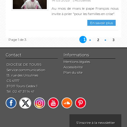
14.03.2025
Actualités
Au mois de mars le pape François nous
invite à prier "pour les familles en crise".
En savoir plus
1
Page 1 de 3.
2
3
Contact
Informations
Mentions légales
DIOCÈSE DE TOURS
Accessibilité
Service communication
Plan du site
13, rue des Ursulines
CS 41117
37011 Tours Cedex 1
Tél. 02 47 31 14 41
S'inscrire à la newsletter