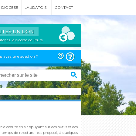
DIOCÈSE
LAUDATO SI'
CONTACT
AITES UN DON
tenez le diocèse de Tours
s avez une question ?
e d’écoute en s’appuyant sur des outils et des
nd temps de relecture est proposé, à quelques