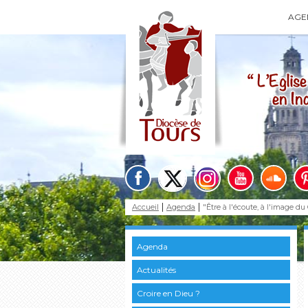
AGE
Accueil
Agenda
"Être à l'écoute, à l'image du
Agenda
Actualités
Croire en Dieu ?