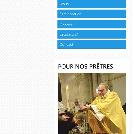
Jésus
Être chrétien
Diocèse
Laudato si'
Contact