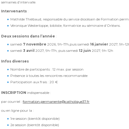
semaines d’intervalle.
Intervenants
:
Mathilde Thiébaud, responsable du service diocésain de Formation perm
Véronique Westerloppe, bibliste, formatrice au séminaire d’Orléans.
Deux sessions dans l’année
:
samedi
7 novembre
2026, 9h-17h,puis
samedi
16 janvier
2027, 9h-12
samedi
3 avril
2027, 9h-17h,
puis samedi
12 juin
2027, 9h-12h
Infos diverses
Nombre de participants : 12 max. par session
Présence à toutes les rencontres recommandée
Participation aux frais : 20 €
INSCRIPTION
indispensable :
par courriel :
formation.permanente@catholique37.fr
ou en ligne pour la :
1re session (bientôt disponible)
2e session (bientôt disponible)