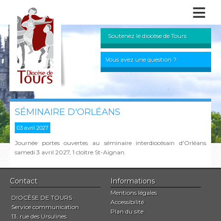
≡
Soutenez le diocèse de Tours
Vous avez une question ?
SÉMINAIRE D'ORLÉANS
03 avril 2027
Journée portes ouvertes au séminaire interdiocésain d'Orléans
samedi 3 avril 2027, 1 cloître St-Aignan.
Contact
Informations
Mentions légales
DIOCÈSE DE TOURS
Accessibilité
Service communication
Plan du site
13, rue des Ursulines