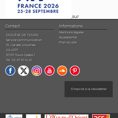
sur
Contact
Informations
Mentions légales
DIOCÈSE DE TOURS
Accessibilité
Service communication
Plan du site
13, rue des Ursulines
CS 41117
37011 Tours Cedex 1
Tél. 02 47 31 14 41
S'inscrire à la newsletter