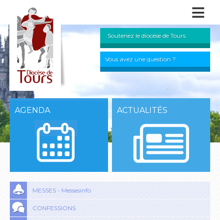
≡
Soutenez le diocèse de Tours
Vous avez une question ?
AGENDA
ACTUALITÉS
MESSES - Messesinfo
CONFESSIONS