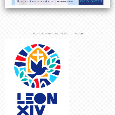
L'Évangile commenté AUDIO
sur
Hozana