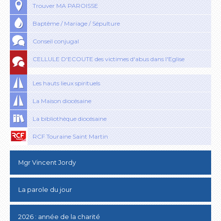
Trouver MA PAROISSE
Baptême / Mariage / Sépulture
Conseil conjugal
CELLULE D'ECOUTE des victimes d'abus dans l'Eglise
Les hauts lieux spirituels
La Maison diocésaine
La bibliothèque diocésaine
RCF Touraine Saint Martin
Mgr Vincent Jordy
La parole du jour
2026 : année de la charité