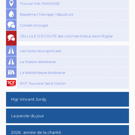
Trouver MA PAROISSE
Baptême / Mariage / Sépulture
Conseil conjugal
CELLULE D'ECOUTE des victimes d'abus dans l'Eglise
Les hauts lieux spirituels
La Maison diocésaine
La bibliothèque diocésaine
RCF Touraine Saint Martin
Mgr Vincent Jordy
La parole du jour
2026 : année de la charité