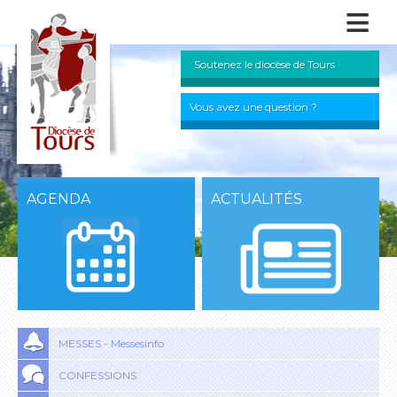
≡
Soutenez le diocèse de Tours
Vous avez une question ?
AGENDA
ACTUALITÉS
MESSES - Messesinfo
CONFESSIONS