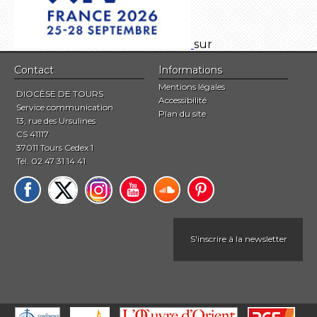
sur
Contact
Informations
Mentions légales
DIOCÈSE DE TOURS
Accessibilité
Service communication
Plan du site
13, rue des Ursulines
CS 41117
37011 Tours Cedex 1
Tél. 02 47 31 14 41
S'inscrire à la newsletter