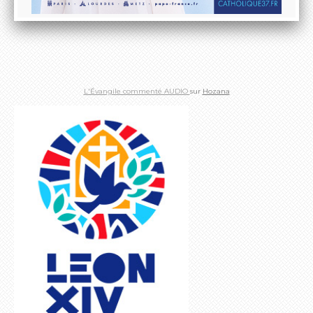
L'Évangile commenté AUDIO
sur
Hozana