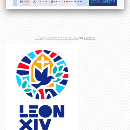
L'Évangile commenté AUDIO
sur
Hozana