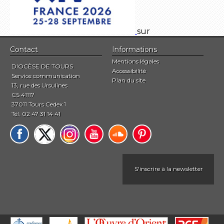
sur
Contact
Informations
Mentions légales
DIOCÈSE DE TOURS
Accessibilité
Service communication
Plan du site
13, rue des Ursulines
CS 41117
37011 Tours Cedex 1
Tél. 02 47 31 14 41
S'inscrire à la newsletter