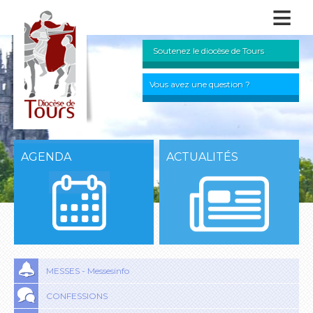
≡
Soutenez le diocèse de Tours
Vous avez une question ?
AGENDA
ACTUALITÉS
MESSES - Messesinfo
CONFESSIONS