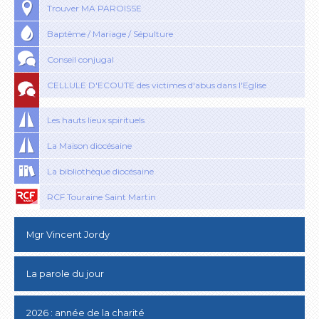
Trouver MA PAROISSE
Baptême / Mariage / Sépulture
Conseil conjugal
CELLULE D'ECOUTE des victimes d'abus dans l'Eglise
Les hauts lieux spirituels
La Maison diocésaine
La bibliothèque diocésaine
RCF Touraine Saint Martin
Mgr Vincent Jordy
La parole du jour
2026 : année de la charité