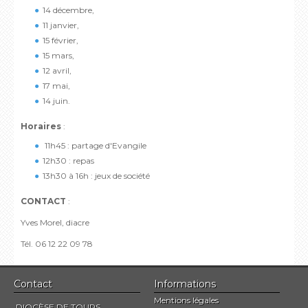
14 décembre,
11 janvier,
15 février,
15 mars,
12 avril,
17 mai,
14 juin.
Horaires
:
11h45 : partage d'Evangile
12h30 : repas
13h30 à 16h : jeux de société
CONTACT
:
Yves Morel, diacre
Tél. 06 12 22 09 78
Contact
Informations
Mentions légales
DIOCÈSE DE TOURS