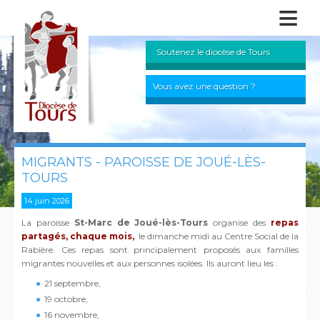
≡
Soutenez le diocèse de Tours
Vous avez une question ?
MIGRANTS - PAROISSE DE JOUÉ-LÈS-
TOURS
14 juin 2026
La paroisse
St-Marc de Joué-lès-Tours
organise des
repas
partagé
s, chaque mois,
le dimanche midi au Centre Social de la
Rabière. Ces repas sont principalement proposés aux familles
migrantes nouvelles et aux personnes isolées. Ils auront lieu les :
21 septembre,
19 octobre,
16 novembre,