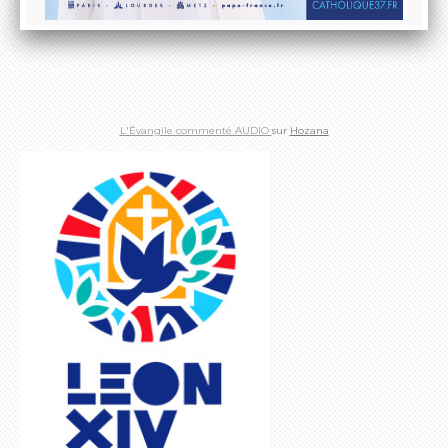
L'Évangile commenté AUDIO
sur
Hozana