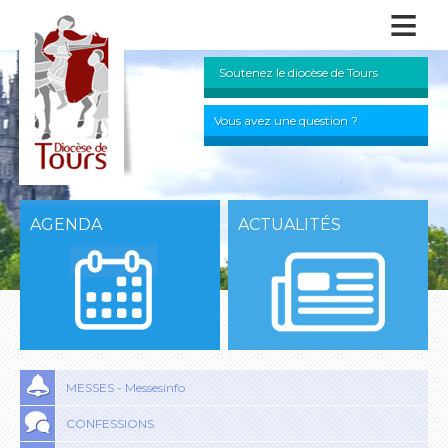
≡
Soutenez le diocèse de Tours
Vous avez une question ?
AGENDA
ACTUALITÉS
MESSES - Messesinfo
CONFESSIONS