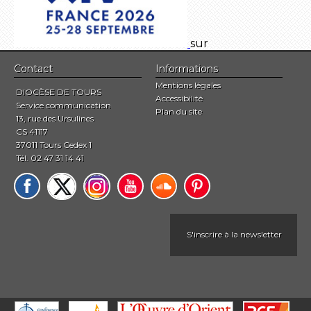
sur
Contact
Informations
Mentions légales
DIOCÈSE DE TOURS
Accessibilité
Service communication
Plan du site
13, rue des Ursulines
CS 41117
37011 Tours Cedex 1
Tél. 02 47 31 14 41
S'inscrire à la newsletter