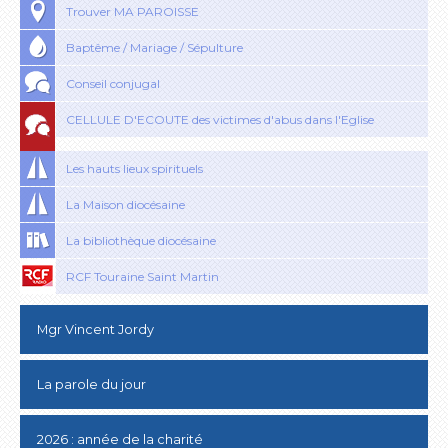
Trouver MA PAROISSE
Baptême / Mariage / Sépulture
Conseil conjugal
CELLULE D'ECOUTE des victimes d'abus dans l'Eglise
Les hauts lieux spirituels
La Maison diocésaine
La bibliothèque diocésaine
RCF Touraine Saint Martin
Mgr Vincent Jordy
La parole du jour
2026 : année de la charité