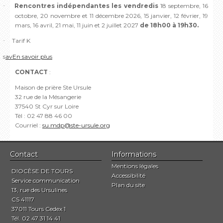
Rencontres indépendantes les vendredis
18 septembre, 16
·
octobre, 20 novembre et 11 décembre 2026, 15 janvier, 12 février, 19
mars, 16 avril, 21 mai, 11 juin et 2 juillet 2027
de 18h00 à 19h30.
Tarif K
·
s
avEn savoir plus
CONTACT
:
Maison de prière Ste Ursule
32 rue de la Mésangerie
37540 St Cyr sur Loire
Tél : 02 47 88 46 00
Courriel :
su.mdp@ste-ursule.org
Contact
Informations
Mentions légales
DIOCÈSE DE TOURS
Accessibilité
Service communication
Plan du site
13, rue des Ursulines
CS 41117
37011 Tours Cedex 1
Tél. 02 47 31 14 41