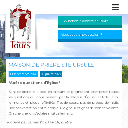
≡
Soutenez le diocèse de Tours
Vous avez une question ?
MAISON DE PRIÈRE STE URSULE
18 septembre 2026
02 juillet 2027
"Apéro questions d’Église"
Sans se prendre la tête, en sirotant et grignotant, oser poser toutes
les questions qui nous passent par la tête sur l’Église, la Bible, la foi,
le monde et plus si affinités. Pas de cours, pas de propos définitifs,
une conversation entre amis du Seigneur et gens de bonne volonté.
On cherche, on s’éclaire mutuellement.
Modéré par James WHITAKER, prêtre
·