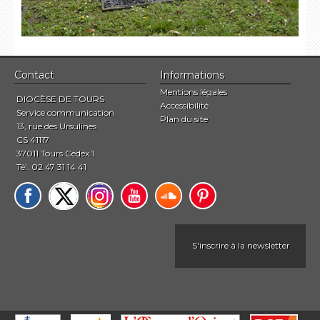
Contact
Informations
Mentions légales
DIOCÈSE DE TOURS
Accessibilité
Service communication
Plan du site
13, rue des Ursulines
CS 41117
37011 Tours Cedex 1
Tél. 02 47 31 14 41
S'inscrire à la newsletter