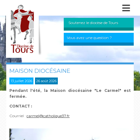
≡
Soutenez le diocèse de Tours
Vous avez une question ?
MAISON DIOCÉSAINE
13 juillet 2026
26 août 2026
P
endant l'été, l
a Maison diocésaine "Le Carmel"
est
fermée.
CONTACT :
Courriel :
carmel@catholique37.fr