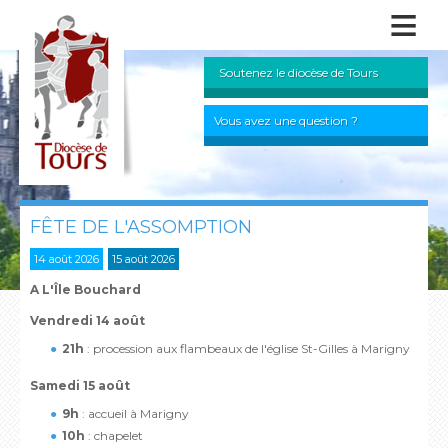
≡
Soutenez le diocèse de Tours
Vous avez une question ?
FÊTE DE L'ASSOMPTION
14 août 2026
15 août 2026
A L'Île Bouchard
Vendredi 14 août
21h
: procession aux flambeaux de l'église St-Gilles à Marigny
Samedi 15 août
9h
: accueil à Marigny
10h
: chapelet