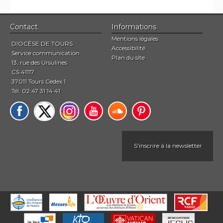
Contact
Informations
Mentions légales
DIOCÈSE DE TOURS
Accessibilité
Service communication
Plan du site
13, rue des Ursulines
CS 41117
37011 Tours Cedex 1
Tél. 02 47 31 14 41
S'inscrire à la newsletter