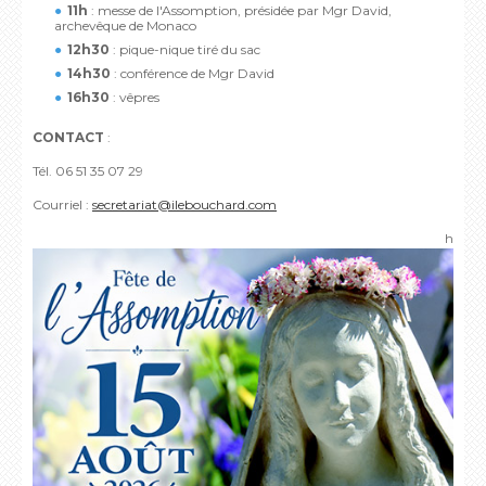
11h
: messe de l'Assomption, présidée par Mgr David,
archevêque de Monaco
12h30
: pique-nique tiré du sac
14h30
: conférence de Mgr David
16h30
: vêpres
CONTACT
:
Tél. 06 51 35 07 29
Courriel :
secretariat@ilebouchard.com
h