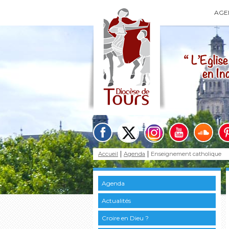
AGE
Accueil
Agenda
Enseignement catholique
Agenda
Actualités
Croire en Dieu ?