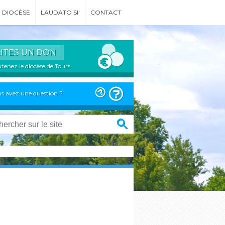
DIOCÈSE
LAUDATO SI'
CONTACT
AITES UN DON
tenez le diocèse de Tours
s avez une question ?