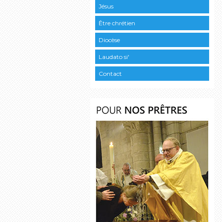
Jésus
Être chrétien
Diocèse
Laudato si'
Contact