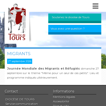
≡
Soutenez le diocèse de Tours
Vous avez une question ?
MIGRANTS
27 septembre 2026
Journée Mondiale des Migrants et Réfugiés
dimanche 27
septembre sur le thème "Même pour un seul de ces petits". Lieu et
programme indiqués ultérieurement.
Contact
Informations
Mentions légales
DIOCÈSE DE TOURS
Accessibilité
Service communication
Plan du site