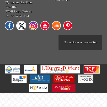
13, rue des Ursulines
CS 41117
37011 Tours Cedex 1
Tél. 02 47 31 14 41
S'inscrire à la newsletter