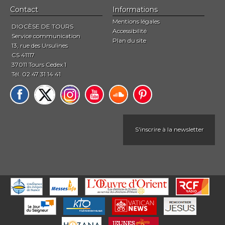
Contact
Informations
Mentions légales
DIOCÈSE DE TOURS
Accessibilité
Service communication
Plan du site
13, rue des Ursulines
CS 41117
37011 Tours Cedex 1
Tél. 02 47 31 14 41
S'inscrire à la newsletter