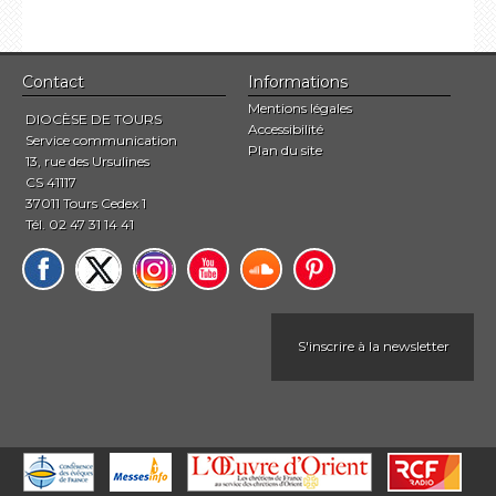
Contact
Informations
Mentions légales
DIOCÈSE DE TOURS
Accessibilité
Service communication
Plan du site
13, rue des Ursulines
CS 41117
37011 Tours Cedex 1
Tél. 02 47 31 14 41
S'inscrire à la newsletter