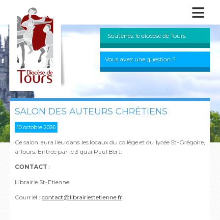
≡
Soutenez le diocèse de Tours
Vous avez une question ?
SALON DES AUTEURS CHRÉTIENS
10 octobre 2026
Ce salon aura lieu dans les locaux du collège et du lycée St-Grégoire,
à Tours. Entrée par le 3 quai Paul Bert.
CONTACT
:
Librairie St-Etienne
Courriel :
contact@librairiestetienne.fr