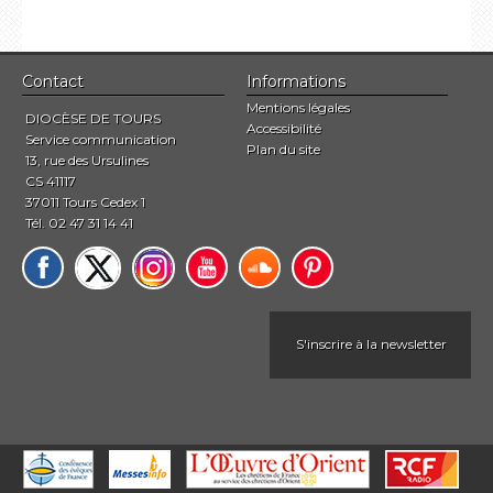
Contact
Informations
Mentions légales
DIOCÈSE DE TOURS
Accessibilité
Service communication
Plan du site
13, rue des Ursulines
CS 41117
37011 Tours Cedex 1
Tél. 02 47 31 14 41
S'inscrire à la newsletter