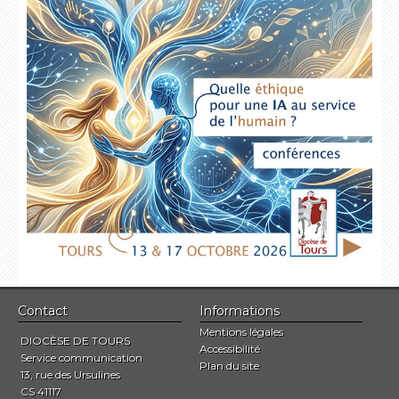
Contact
Informations
Mentions légales
DIOCÈSE DE TOURS
Accessibilité
Service communication
Plan du site
13, rue des Ursulines
CS 41117