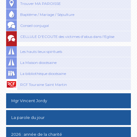
Trouver MA PAROISSE
Baptême / Mariage / Sépulture
Conseil conjugal
CELLULE D'ECOUTE des victimes d'abus dans l'Eglise
Les hauts lieux spirituels
La Maison diocésaine
La bibliothèque diocésaine
RCF Touraine Saint Martin
Mgr Vincent Jordy
La parole du jour
2026 : année de la charité