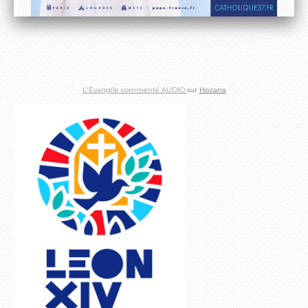
L'Évangile commenté AUDIO
sur
Hozana