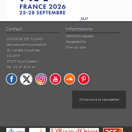
sur
Contact
Informations
Mentions légales
DIOCÈSE DE TOURS
Accessibilité
Service communication
Plan du site
13, rue des Ursulines
CS 41117
37011 Tours Cedex 1
Tél. 02 47 31 14 41
S'inscrire à la newsletter