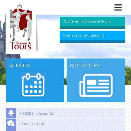
≡
Soutenez le diocèse de Tours
Vous avez une question ?
AGENDA
ACTUALITÉS
MESSES - Messesinfo
CONFESSIONS