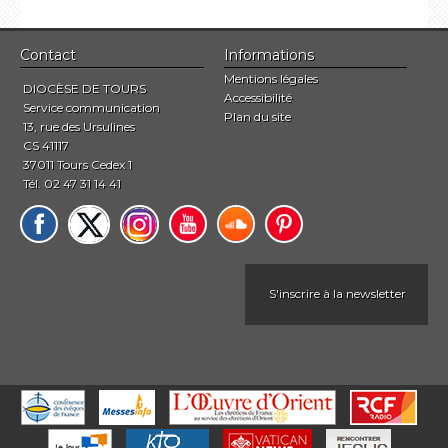
Contact
Informations
Mentions légales
DIOCÈSE DE TOURS
Accessibilité
Service communication
Plan du site
13, rue des Ursulines
CS 41117
37011 Tours Cedex 1
Tél. 02 47 31 14 41
S'inscrire à la newsletter