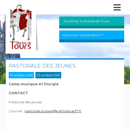
≡
Soutenez le diocèse de Tours
Vous avez une question ?
PASTORALE DES JEUNES
19 octobre 2026
23 octobre 2026
Camp musique et liturgie
CONTACT
:
Pastorale des jeunes
Courriel :
pastorale.scolaire@catholique37.fr