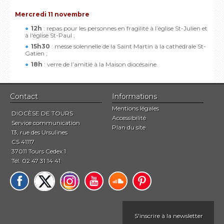
Mercredi 11 novembre
12h
: repas pour les personnes en fragilité à l’église St-Julien et
à l'église St-Paul ;
15h30
: messe solennelle de la Saint Martin à la cathédrale St-
Gatien ;
18h
: verre de l’amitié à la Maison diocésaine.
Contact
Informations
Mentions légales
DIOCÈSE DE TOURS
Accessibilité
Service communication
Plan du site
13, rue des Ursulines
CS 41117
37011 Tours Cedex 1
Tél. 02 47 31 14 41
S'inscrire à la newsletter