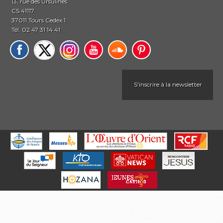
13, rue des Ursulines
CS 41117
37011 Tours Cedex 1
Tél. 02 47 31 14 41
S'inscrire à la newsletter