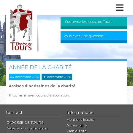
≡
Soutenez le diocèse de Tours
Vous avez une question ?
ANNÉE DE LA CHARITÉ
04 décembre 2026
06 décembre 2026
Assises diocésaines de la charité
Programme en cours d'élaboration.
Contact
Informations
Mentions légales
DIOCÈSE DE TOURS
Accessibilité
Service communication
Plan du site