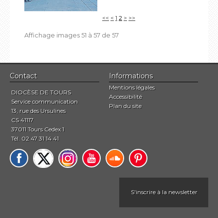
<<
<
1
2
>
>>
Affichage images
51
à
57
de
57
Contact
Informations
Mentions légales
DIOCÈSE DE TOURS
Accessibilité
Service communication
Plan du site
13, rue des Ursulines
CS 41117
37011 Tours Cedex 1
Tél. 02 47 31 14 41
S'inscrire à la newsletter