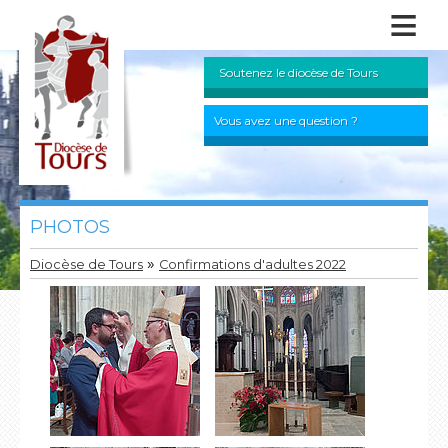
≡
Soutenez le diocèse de Tours
Vous avez une question ?
PHOTOS
»
Diocèse de Tours
Confirmations d'adultes 2022