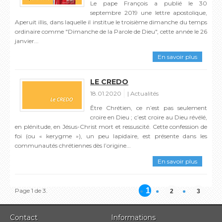
Le pape François a publié le 30
septembre 2019 une lettre apostolique,
Aperuit illis, dans laquelle il institue le troisième dimanche du temps
ordinaire comme "Dimanche de la Parole de Dieu", cette année le 26
janvier...
En savoir plus
LE CREDO
18.01.2020
Actualités
Être Chrétien, ce n’est pas seulement
croire en Dieu ; c’est croire au Dieu révélé,
en plénitude, en Jésus-Christ mort et ressuscité. Cette confession de
foi (ou « kerygme »), un peu lapidaire, est présente dans les
communautés chrétiennes dès l’origine...
En savoir plus
1
Page 1 de 3.
2
3
Contact
Informations