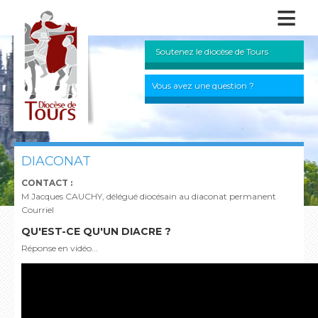
≡
Soutenez le diocèse de Tours
Vous avez une question ?
DIACONAT
CONTACT :
M Jacques CAUCHY, délégué diocésain au diaconat permanent
Courriel
QU'EST-CE QU'UN DIACRE ?
Réponse en vidéo...