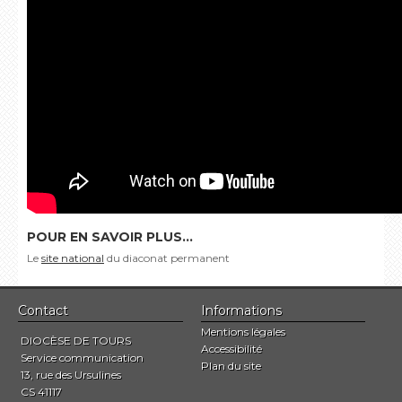
POUR EN SAVOIR PLUS...
Le
site national
du diaconat permanent
Contact
Informations
Mentions légales
DIOCÈSE DE TOURS
Accessibilité
Service communication
Plan du site
13, rue des Ursulines
CS 41117