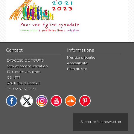
Contact
Informations
Mentions légales
DIOCÈSE DE TOURS
Accessibilité
Service communication
Plan du site
13, rue des Ursulines
CS 41117
37011 Tours Cedex 1
Tél. 02 47 31 14 41
S'inscrire à la newsletter