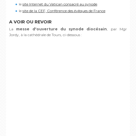
le
site Internet du Vatican consacré au synode
.
le
site de la CEF, Conférence des évêques de France
A VOIR OU REVOIR
La
messe d'ouverture du synode diocésain
, par Mgr
Jordy,
à la cathédrale de Tours, ci-dessous :