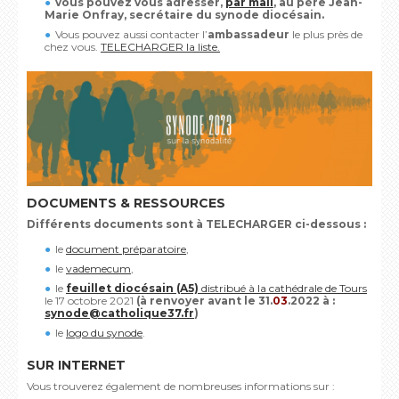
vous pouvez vous adresser,
par mail
, au père Jean-
Marie Onfray, secrétaire du synode diocésain.
Vous pouvez aussi contacter l’
ambassadeur
le plus près de
chez vous.
TELECHARGER la liste.
DOCUMENTS & RESSOURCES
Différents documents sont à TELECHARGER ci-dessous :
le
document préparatoire
,
le
vademecum
,
le
feuillet diocésain (A5)
distribué à la cathédrale de Tours
le 17 octobre 2021
(à renvoyer avant le 31.
03
.2022 à :
synode@catholique37.fr
)
le
logo du synode
.
SUR INTERNET
Vous trouverez également de nombreuses informations sur :