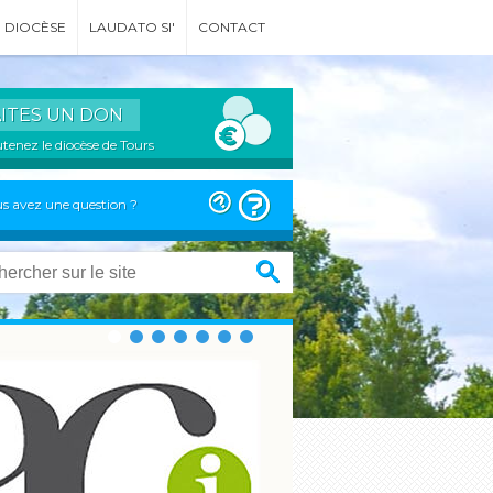
DIOCÈSE
LAUDATO SI'
CONTACT
AITES UN DON
tenez le diocèse de Tours
s avez une question ?