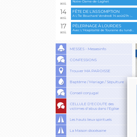
Notre-Dame-de-Laghet
aoû.
14
FÊTE DE L'ASSOMPTION
A L'Île Bouchard Vendredi 14 août21h :...
aoû.
17
PÈLERINAGE À LOURDES
Avec L'Hospitalité de Touraine du lundi...
aoû.
MESSES - Messesinfo
CONFESSIONS
Trouver MA PAROISSE
Baptême / Mariage / Sépulture
Conseil conjugal
CELLULE D'ECOUTE des
victimes d'abus dans l'Eglise
Les hauts lieux spirituels
La Maison diocésaine