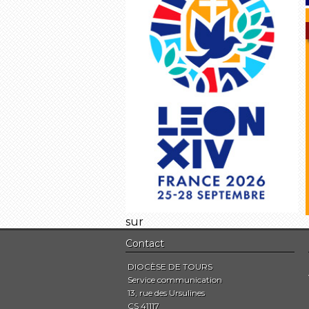
sur
Contact
DIOCÈSE DE TOURS
Service communication
13, rue des Ursulines
CS 41117