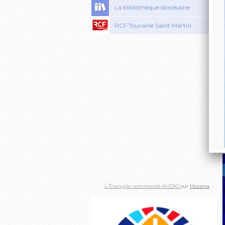
La bibliothèque diocésaine
RCF Touraine Saint Martin
L'Évangile commenté AUDIO
sur
Hozana