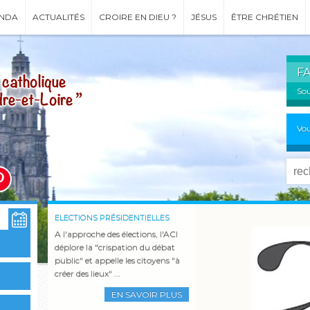
NDA
ACTUALITÉS
CROIRE EN DIEU ?
JÉSUS
ÊTRE CHRÉTIEN
F
Sou
Vou
ELECTIONS PRÉSIDENTIELLES
COMMUNIQUÉ
INCENDIES - COMMUNIQUÉ DE LA
L'ÉTÉ À NOTRE-DAME DU LAUS
RCF À L'HEURE D'ÉTÉ
ORDINATIONS DIACONALES
PARCOURS SPIRITUEL 2026
CEF
A l'approche des élections, l'ACI
déplore la "crispation du débat
public" et appelle les citoyens "à
EN SAVOIR PLUS
créer des lieux" ...
EN SAVOIR PLUS
EN SAVOIR PLUS
EN SAVOIR PLUS
EN SAVOIR PLUS
EN SAVOIR PLUS
EN SAVOIR PLUS