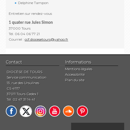
Delphine Tampon
Entretien sur rendez-vous
1 quater rue Jules Simon
37000 Tours
Tél. 06 04 06 77 21
Courriel :
ccf.diocesetours@yahoo.fr
Contact
Informations
Mentions légales
DIOCÈSE DE TOURS
Accessibilité
Service communication
Plan du site
13, rue des Ursulines
CS 41117
37011 Tours Cedex 1
Tél. 02 47 31 14 41