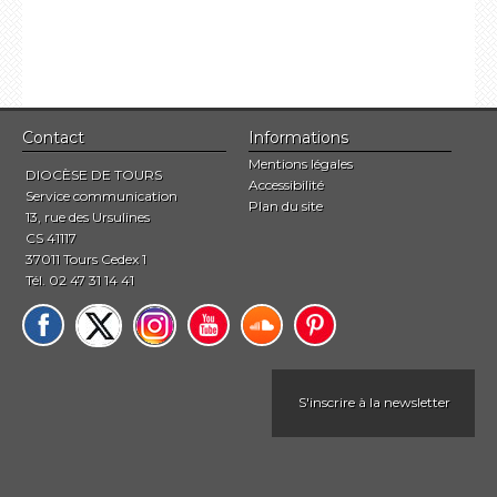
Contact
Informations
Mentions légales
DIOCÈSE DE TOURS
Accessibilité
Service communication
Plan du site
13, rue des Ursulines
CS 41117
37011 Tours Cedex 1
Tél. 02 47 31 14 41
S'inscrire à la newsletter