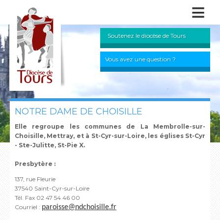
≡
Soutenez le diocèse de Tours
Vous avez une question ?
NOTRE DAME DE CHOISILLE
Elle regroupe les communes de La Membrolle-sur-
Choisille, Mettray, et à St-Cyr-sur-Loire, les églises St-Cyr
- Ste-Julitte, St-Pie X.
Presbytère :
137, rue Fleurie
37540 Saint-Cyr-sur-Loire
Tél. Fax 02 47 54 46 00
Courriel :
paroisse@ndchoisille.fr