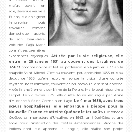
maître ouvrier en
soie, devenue veuve à
19 ans, elle doit gérer
l’entreprise puis
travailler comme
domestique auprès
de son beau-frère,
voiturier. Déjà Marie
connaît ses premières
expériences mystiques.
Attirée par la vie religieuse, elle
entre le 25 janvier 1631 au couvent des Ursulines de
Tours
comme novice et fait sa profession le 24 janvier 1633 en la
chapelle Saint-Michel. C’est au couvent, peu après Noël 1633 puis au
début de 1635, qu’elle reçoit en songe la vision d’une contrée
mystérieuse et lointaine, couverte de brumes où elle se sent appelée.
Aidée financièrement par Mme de la Peltrie, Marie peut répondre à
l’appel. Le 22 février 1639, elle quitte Tours, est reçue par Anne
d’Autriche à Saint-Germain-en-Laye.
Le 4 mai 1639, avec trois
sœurs hospitalières, elle embarque à Dieppe pour la
Nouvelle-France et atteint Québec le 1er août.
Elle fonde à
Québec un monastère d’Ursulines en 1643, un hôtel-Dieu et une
école pour l’instruction des petites Amérindiennes. Proche des
Indiens dont elle apprend la langue, elle réalise son projet