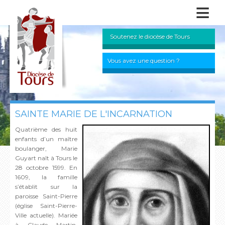
≡
Soutenez le diocèse de Tours
Vous avez une question ?
SAINTE MARIE DE L'INCARNATION
Quatrième des huit
enfants d’un maître
boulanger, Marie
Guyart naît à Tours le
28 octobre 1599. En
1609, la famille
s’établit sur la
paroisse Saint-Pierre
(église Saint-Pierre-
Ville actuelle). Mariée
à Claude Martin,