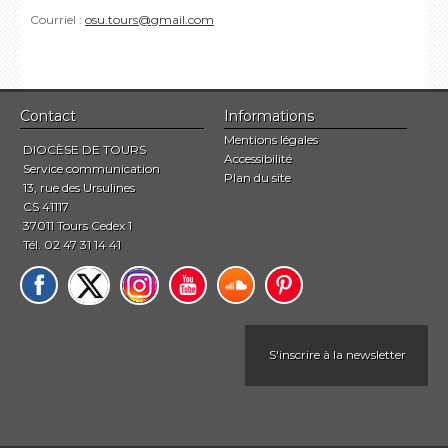
Courriel :
osu.tours@gmail.com
Contact
Informations
Mentions légales
DIOCÈSE DE TOURS
Accessibilité
Service communication
Plan du site
13, rue des Ursulines
CS 41117
37011 Tours Cedex 1
Tél. 02 47 31 14 41
S'inscrire à la newsletter