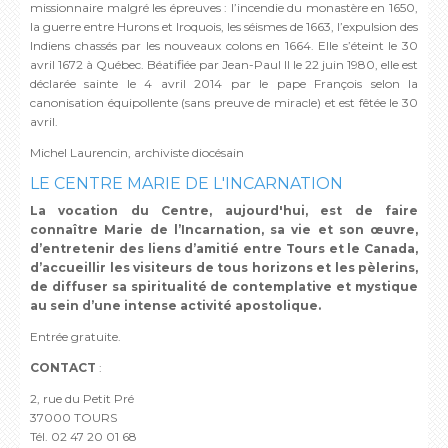
missionnaire malgré les épreuves : l’incendie du monastère en 1650,
la guerre entre Hurons et Iroquois, les séismes de 1663, l’expulsion des
Indiens chassés par les nouveaux colons en 1664. Elle s’éteint le 30
avril 1672 à Québec. Béatifiée par Jean-Paul II le 22 juin 1980, elle est
déclarée sainte le 4 avril 2014 par le pape François selon la
canonisation équipollente (sans preuve de miracle) et est fêtée le 30
avril.
Michel Laurencin, archiviste diocésain
LE CENTRE MARIE DE L'INCARNATION
La vocation du Centre, aujourd'hui, est de faire
connaître Marie de l’Incarnation, sa vie et son œuvre,
d’entretenir des liens d’amitié entre Tours et le Canada,
d’accueillir les visiteurs de tous horizons et les pèlerins,
de diffuser sa spiritualité de contemplative et mystique
au sein d’une intense activité apostolique.
Entrée gratuite.
CONTACT
:
2, rue du Petit Pré
37000 TOURS
Tél. 02 47 20 01 68