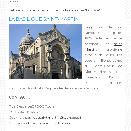
année.
Retour au sommaire principal de la rubrique "Diocèse"
LA BASILIQUE SAINT-MARTIN
Erigée en Basilique
Mineure le 4 juillet
1925, elle abrite le
tombeau de
saint
Martin
, troisième
évêque de Tours. Les
soeurs Bénédictines
du Sacré-Coeur de
Montmartre y sont
chargées de l’accueil
et de l’animation
spirituelle. Possibilité d’y prendre des repas et d’y dormir.
CONTACT
:
Rue Descartes37000 Tours
Tél. 02 47 05 63 87
Courriel :
basiliquesaintmartin@wanadoo.fr
Site :
www.basiliquesaintmartin.com