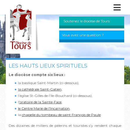
≡
Soutenez le diocèse de Tours
Vous avez une question ?
LES HAUTS LIEUX SPIRITUELS
Le diocèse compte six lieux :
la basilique Saint-Martin (ci-dessous),
la cathédrale Saint-Gatien,
l’église St-Gilles de l’Ile-Bouchard (ci-dessous),
l
'oratoire de la Sainte-Face
,
le Centre Marie de l'Incarnation
,
la
chapelle du tombeau de saint François de Paule
Des dizaines de milliers de pèlerins et touristes s'y rendent chaque