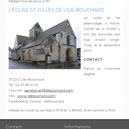
Messes tous les jours à 11h
L'ÉGLISE ST-GILLES DE L'ILE-BOUCHARD
Le culte et les
pèlerinages à Notre-
Dame de la Prière y
ont été autorisés par
Mgr André Vingt-
Trois, le 8 décembre
2001.
CONTACT
:
Parvis du Chanoine
Ségelle
37220 L’Ile-Bouchard
Tél. 02 47 58 51 03
Courriel :
secretariat@ilebouchard.com
Site :
www.ilebouchard.com
Facebook et Twitter : IleBouchard
Messes du lundi au samedi à 11h15 et à 18h30, le dimanche à 11h15
Contact
Informations