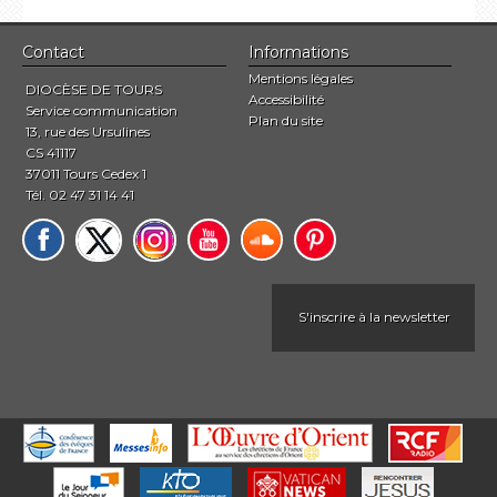
Contact
Informations
Mentions légales
DIOCÈSE DE TOURS
Accessibilité
Service communication
Plan du site
13, rue des Ursulines
CS 41117
37011 Tours Cedex 1
Tél. 02 47 31 14 41
S'inscrire à la newsletter