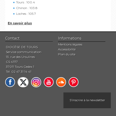
Tours : 100.4
Chinon : 103.8
Loches : 105.7
En savoir plus
Contact
Informations
Mentions légales
DIOCÈSE DE TOURS
Accessibilité
Service communication
Plan du site
13, rue des Ursulines
CS 41117
37011 Tours Cedex 1
Tél. 02 47 31 14 41
S'inscrire à la newsletter