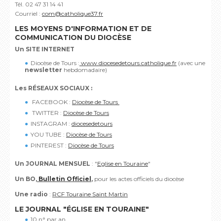
Tél. 02 47 31 14 41
Courriel :
com@catholique37.fr
LES MOYENS D'INFORMATION ET DE
COMMUNICATION DU DIOCÈSE
Un SITE INTERNET
Diocèse de Tours :
www.diocesedetours.catholique.fr
(avec une
newsletter
hebdomadaire)
Les RÉSEAUX
SOCIAUX :
FACEBOOK :
Diocèse de Tours
TWITTER :
Diocèse de Tours
INSTAGRAM :
diocesedetours
YOU TUBE :
Diocèse de Tours
PINTEREST :
Diocèse de Tours
Un JOURNAL MENSUEL
: "
Eglise en Touraine
"
Un BO,
Bulletin Officiel
,
pour les actes officiels du diocèse
Une radio
:
RCF Touraine Saint Martin
LE JOURNAL "ÉGLISE EN TOURAINE"
10 n° par an,