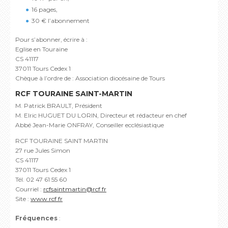
16 pages,
30 € l’abonnement
Pour s’abonner, écrire à :
Eglise en Touraine
CS 41117
37011 Tours Cedex 1
Chèque à l’ordre de : Association diocésaine de Tours
RCF TOURAINE SAINT-MARTIN
M. Patrick BRAULT, Président
M. Elric HUGUET DU LORIN, Directeur et rédacteur en chef
Abbé Jean-Marie ONFRAY, Conseiller ecclésiastique
RCF TOURAINE SAINT MARTIN
27 rue Jules Simon
CS 41117
37011 Tours Cedex 1
Tél. 02 47 61 55 60
Courriel :
rcfsaintmartin@rcf.fr
Site :
www.rcf.fr
Fréquences
: