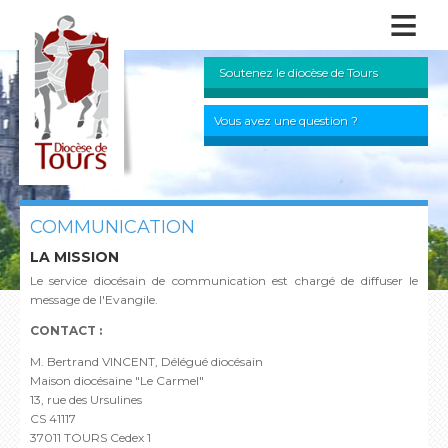
≡
Soutenez le diocèse de Tours
Vous avez une question ?
COMMUNICATION
LA MISSION
Le service diocésain de communication est chargé de diffuser le
message de l'Evangile.
CONTACT :
M. Bertrand VINCENT, Délégué diocésain
Maison diocésaine "Le Carmel"
13, rue des Ursulines
CS 41117
37011 TOURS Cedex 1