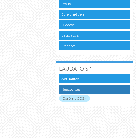
Jésus
Être chrétien
Diocèse
Laudato si'
Contact
LAUDATO SI'
Actualités
Ressources
Carême 2024