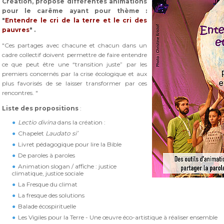
Création, propose différentes animations
pour le carême ayant pour thème :
"
Entendre le cri de la terre et le cri des
pauvres
" .
"Ces partages avec chacune et chacun dans un
cadre collectif doivent permettre de faire entendre
ce que peut être une “transition juste” par les
premiers concernés par la crise écologique et aux
plus favorisés de se laisser transformer par ces
rencontres. "
Liste des propositions
:
Lectio divina
dans la création :
Chapelet
Laudato si’
Livret pédagogique pour lire la Bible
De paroles à paroles
Animation slogan / affiche : justice
climatique, justice sociale
La Fresque du climat
La fresque des solutions
Balade écospirituelle
Les Vigiles pour la Terre - Une œuvre éco-artistique à réaliser ensemble