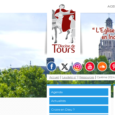
AGE
Accueil
Laudato si'
Ressources
Carême 2024
Agenda
Actualités
Croire en Dieu ?