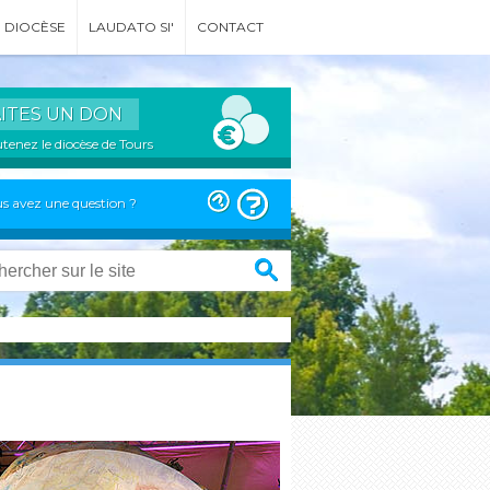
DIOCÈSE
LAUDATO SI'
CONTACT
AITES UN DON
tenez le diocèse de Tours
s avez une question ?