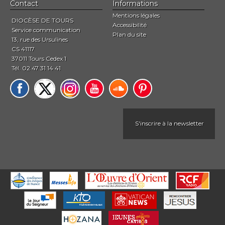
Contact
Informations
Mentions légales
DIOCÈSE DE TOURS
Accessibilité
Service communication
Plan du site
13, rue des Ursulines
CS 41117
37011 Tours Cedex 1
Tél. 02 47 31 14 41
S'inscrire à la newsletter