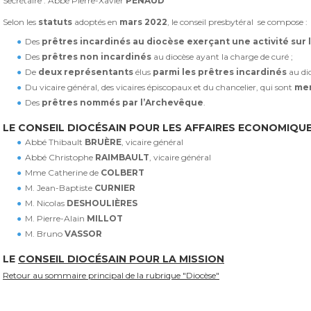
Secrétaire : Abbé Pierre-Xavier
PÉNAUD
Selon les
statuts
adoptés en
mars 2022
, le conseil presbytéral se compose :
Des
prêtres incardinés au diocèse exerçant une activité sur 
Des
prêtres non incardinés
au diocèse ayant la charge de curé ;
De
deux représentants
élus
parmi les prêtres incardinés
au di
Du vicaire général, des vicaires épiscopaux et du chancelier, qui sont
mem
Des
prêtres nommés par l’Archevêque
.
LE CONSEIL DIOCÉSAIN POUR LES AFFAIRES ECONOMIQU
Abbé Thibault
BRUÈRE
, vicaire général
Abbé Christophe
RAIMBAULT
, vicaire général
Mme Catherine de
COLBERT
M. Jean-Baptiste
CURNIER
M. Nicolas
DESHOULIÈRES
M. Pierre-Alain
MILLOT
M. Bruno
VASSOR
LE
CONSEIL DIOCÉSAIN POUR LA MISSION
Retour au sommaire principal de la rubrique "Diocèse"