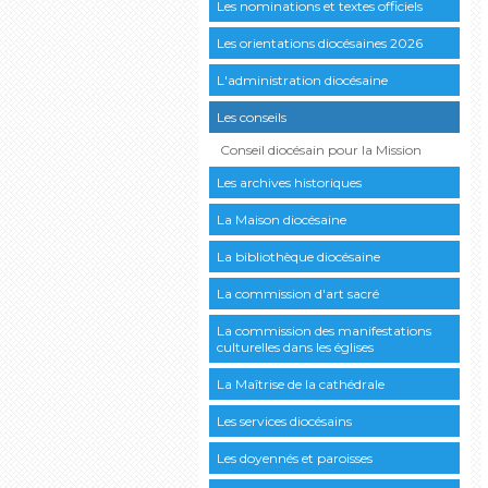
Les nominations et textes officiels
Les orientations diocésaines 2026
L'administration diocésaine
Les conseils
Conseil diocésain pour la Mission
Les archives historiques
La Maison diocésaine
La bibliothèque diocésaine
La commission d'art sacré
La commission des manifestations
culturelles dans les églises
La Maîtrise de la cathédrale
Les services diocésains
Les doyennés et paroisses