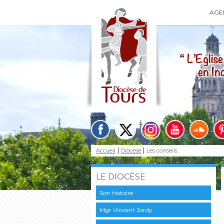
AGE
Accueil
Diocèse
Les conseils
LE DIOCÈSE
Son histoire
Mgr Vincent Jordy