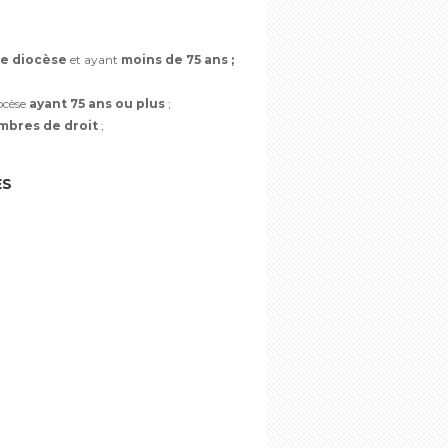
le diocèse
et ayant
moins de 75 ans ;
ocèse
ayant 75 ans ou plus
;
bres de droit
;
ES