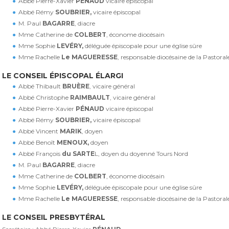
Abbé Pierre-Xavier
PÉNAUD
vicaire épiscopal
Abbé Rémy
SOUBRIER,
vicaire épiscopal
M. Paul
BAGARRE
, diacre
Mme Catherine de
COLBERT
, économe diocésain
Mme Sophie
LEVÉRY,
déléguée épiscopale pour une église sûre
Mme Rachelle
Le MAGUERESSE
, responsable diocésaine de la Pastoral
LE CONSEIL ÉPISCOPAL ÉLARGI
Abbé Thibault
BRUÈRE
, vicaire général
Abbé Christophe
RAIMBAULT
, vicaire général
Abbé Pierre-Xavier
PÉNAUD
vicaire épiscopal
Abbé Rémy
SOUBRIER,
vicaire épiscopal
Abbé Vincent
MARIK
, doyen
Abbé Benoît
MENOUX,
doyen
Abbé François
du SARTE
L, doyen du doyenné Tours Nord
M. Paul
BAGARRE
, diacre
Mme Catherine de
COLBERT
, économe diocésain
Mme Sophie
LEVÉRY,
déléguée épiscopale pour une église sûre
Mme Rachelle
Le MAGUERESSE
, responsable diocésaine de la Pastoral
LE CONSEIL PRESBYTÉRAL