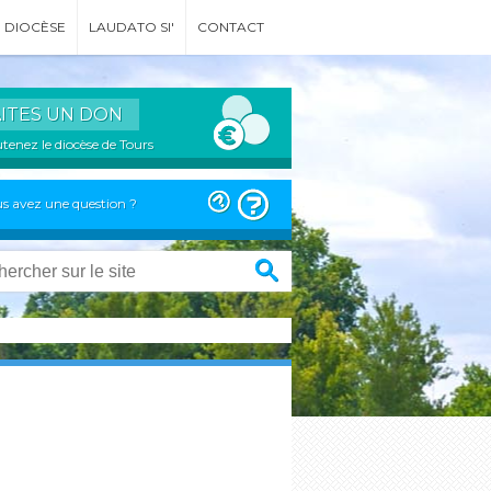
DIOCÈSE
LAUDATO SI'
CONTACT
AITES UN DON
tenez le diocèse de Tours
s avez une question ?