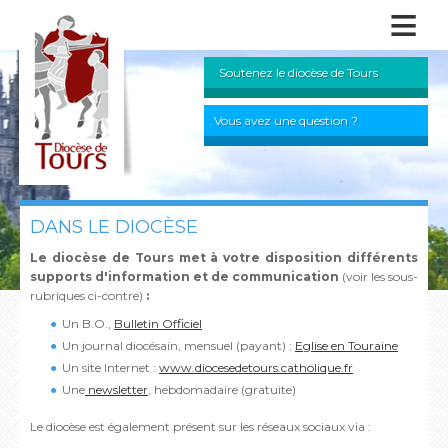
≡
Soutenez le diocèse de Tours
Vous avez une question ?
DANS LE DIOCÈSE
Le diocèse de Tours met à votre disposition différents
supports d'information et de communication
(voir les sous-
rubriques ci-contre)
:
Un B.O.,
Bulletin Officiel
Un journal diocésain, mensuel (payant) :
Eglise en Touraine
Un site Internet :
www.diocesedetours.catholique.fr
Une
newsletter
, hebdomadaire (gratuite)
Le diocèse est également présent sur les réseaux sociaux via :