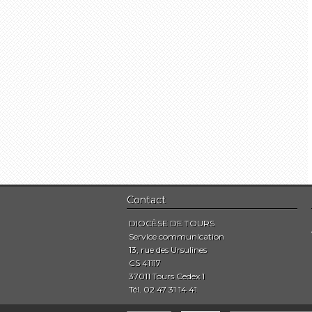
Contact
DIOCÈSE DE TOURS
Service communication
13, rue des Ursulines
CS 41117
37011 Tours Cedex 1
Tél. 02 47 31 14 41