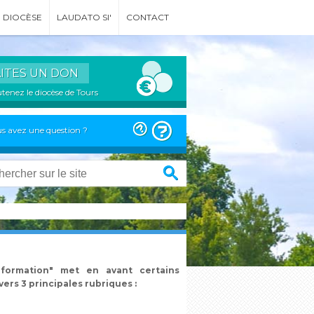
DIOCÈSE
LAUDATO SI'
CONTACT
AITES UN DON
tenez le diocèse de Tours
s avez une question ?
nformation" met en avant certains
ers 3 principales rubriques :