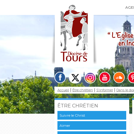
AGE
Accueil
Être chrétien
S'informer
Dans le di
ÊTRE CHRÉTIEN
Suivre le Christ
Aimer